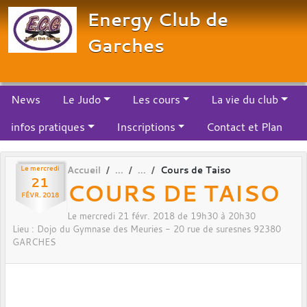
Panneau de gestion des cookies
Energy Club de
Garches
News
Le Judo
Les cours
La vie du club
infos pratiques
Inscriptions
Contact et Plan
Le
mercredi
Accueil
Cours de Taiso
21
COURS DE TAISO
FÉVR.
2018
Le
mercredi
21
févr.
2018
de 19h30 à 20h30
Lieu :
Dojo du Gymnase des Meuries - 20 rue de suresnes
92380
GARCHES