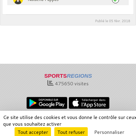
Publié le
05 févr. 2018
SPORTS
REGIONS
475650
visites
Ce site utilise des cookies et vous donne le contrôle sur ceu
Charte cookies
Gestion des cookies
que vous souhaitez activer
Informations légales
Signaler un contenu inapproprié
Envie de participer ?
Tout accepter
Tout refuser
Personnaliser
Connexion