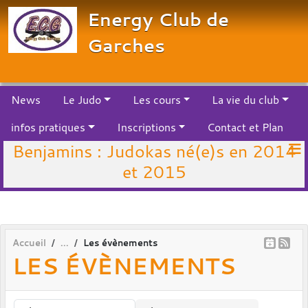
Panneau de gestion des cookies
Energy Club de
Garches
News
Le Judo
Les cours
La vie du club
infos pratiques
Inscriptions
Contact et Plan
Benjamins : Judokas né(e)s en 2014
et 2015
Accueil
Les évènements
LES ÉVÈNEMENTS