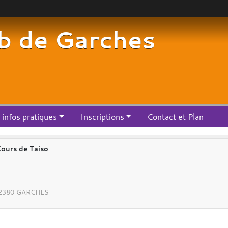
b de Garches
infos pratiques
Inscriptions
Contact et Plan
ours de Taiso
O
2380
GARCHES