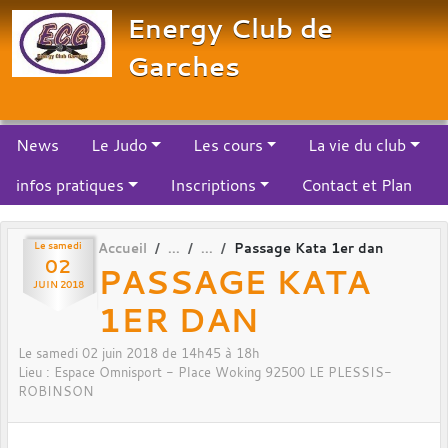
Panneau de gestion des cookies
Energy Club de
Garches
News
Le Judo
Les cours
La vie du club
infos pratiques
Inscriptions
Contact et Plan
Le
samedi
Accueil
Passage Kata 1er dan
02
PASSAGE KATA
JUIN
2018
1ER DAN
Le
samedi
02
juin
2018
de 14h45 à 18h
Lieu :
Espace Omnisport - Place Woking
92500
LE PLESSIS-
ROBINSON