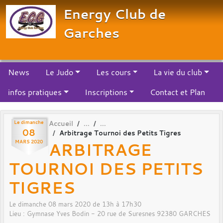
Panneau de gestion des cookies
Energy Club de
Garches
News
Le Judo
Les cours
La vie du club
infos pratiques
Inscriptions
Contact et Plan
Le
dimanche
Accueil
08
Arbitrage Tournoi des Petits Tigres
ARBITRAGE
MARS
2020
TOURNOI DES PETITS
TIGRES
Le
dimanche
08
mars
2020
de 13h à 17h30
Lieu :
Gymnase Yves Bodin - 20 rue de Suresnes
92380
GARCHES