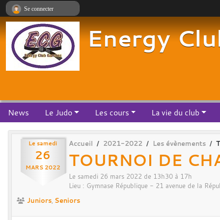
Panneau de gestion des cookies
Se connecter
Energy Clu
News
Le Judo
Les cours
La vie du club
Le
samedi
Accueil
2021-2022
Les évènements
T
26
TOURNOI DE CH
MARS
2022
Le
samedi
26
mars
2022
de 13h30 à 17h
Lieu :
Gymnase République - 21 avenue de la Répu
Juniors
Seniors