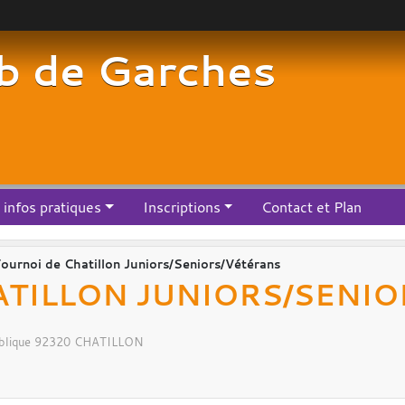
b de Garches
infos pratiques
Inscriptions
Contact et Plan
ournoi de Chatillon Juniors/Seniors/Vétérans
ATILLON JUNIORS/SENI
blique
92320
CHATILLON