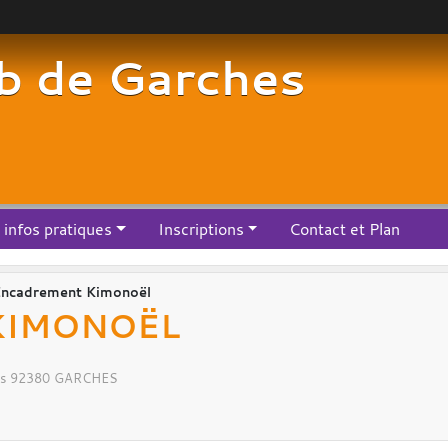
b de Garches
infos pratiques
Inscriptions
Contact et Plan
ncadrement Kimonoël
KIMONOËL
s
92380
GARCHES