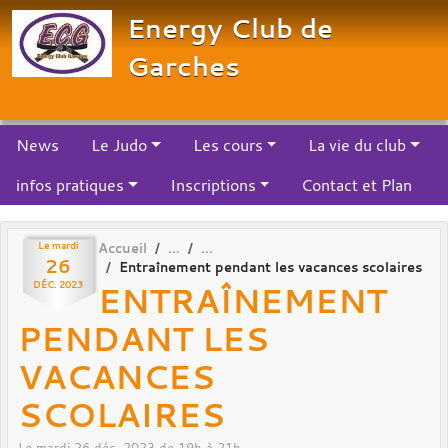
Panneau de gestion des cookies
Energy Club de
Garches
News
Le Judo
Les cours
La vie du club
infos pratiques
Inscriptions
Contact et Plan
Le
mardi
Accueil
26
Entraînement pendant les vacances scolaires
ENTRAÎNEMENT
DÉC.
2023
PENDANT LES
VACANCES
SCOLAIRES