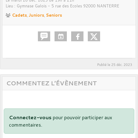
Le
mardi
26
déc.
2023
de 19h à 21h
Lieu :
Gymnase Galois - 5 rue des Ecoles
92000
NANTERRE
Cadets
Juniors
Seniors
Publié le
25 déc. 2023
COMMENTEZ L’ÉVÈNEMENT
Connectez-vous
pour pouvoir participer aux
commentaires.