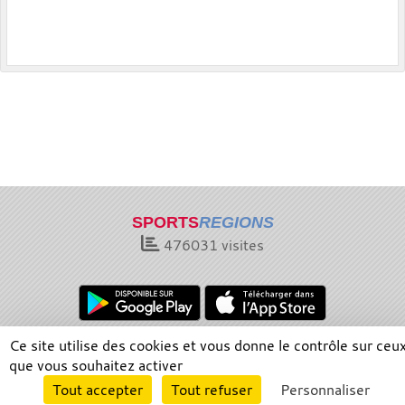
SPORTS
REGIONS
476031
visites
Ce site utilise des cookies et vous donne le contrôle sur ceu
Charte cookies
Gestion des cookies
que vous souhaitez activer
Informations légales
Signaler un contenu inapproprié
Envie de participer ?
Tout accepter
Tout refuser
Personnaliser
Connexion