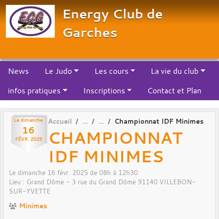
Panneau de gestion des cookies
Energy Club de
Garches
News
Le Judo
Les cours
La vie du club
infos pratiques
Inscriptions
Contact et Plan
Le
dimanche
Accueil
Championnat IDF Minimes
16
CHAMPIONNAT
FÉVR.
2025
IDF MINIMES
Le
dimanche
16
févr.
2025
de 08h à 12h30
Lieu :
Grand Dôme - 3 rue du Grand Dôme
91140
VILLEBON-
SUR-YVETTE
Minimes