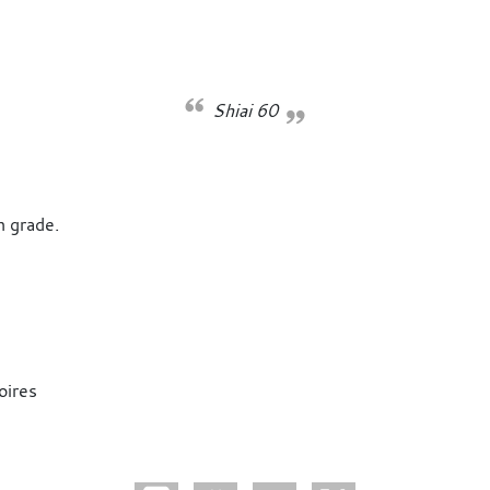
Shiai 60
n grade.
oires