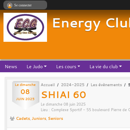
Panneau de gestion des cookies
Se connecter
Energy Clu
News
Le Judo
Les cours
La vie du club
Le
dimanche
Accueil
2024-2025
Les évènements
08
SHIAI 60
JUIN
2025
Le
dimanche
08
juin
2025
Lieu :
Complexe Sportif - 55 boulevard Pierre de 
Cadets
Juniors
Seniors