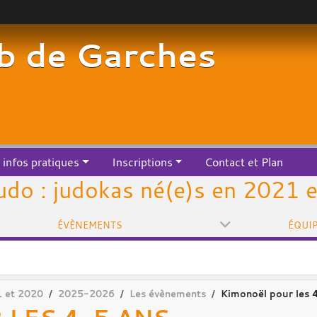
b de Garches
infos pratiques
Inscriptions
Contact et Plan
Judo : judokas né(e)s en 2021 
ÉVÈNEMENTS
ÉQUI
1 et 2020
2025-2026
Les évènements
Kimonoël pour les 