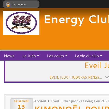
Panneau de gestion des cookies
Se connecter
Energy Clu
News
Le Judo
Les cours
La vie du club
Eveil 
EVEIL JUDO : JUDOKAS NÉ(E)S EN 2021 ET 2020
Le
samedi
Accueil
Eveil Judo : judokas né(e)s en 202
13