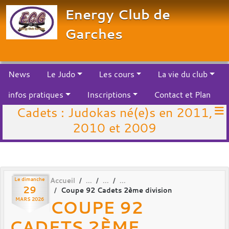
Panneau de gestion des cookies
Energy Club de
Garches
News
Le Judo
Les cours
La vie du club
infos pratiques
Inscriptions
Contact et Plan
Cadets : Judokas né(e)s en 2011,
2010 et 2009
Le
dimanche
Accueil
29
Coupe 92 Cadets 2ème division
COUPE 92
MARS
2026
CADETS 2ÈME