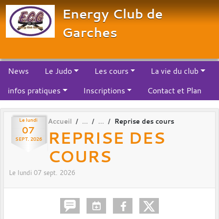
Panneau de gestion des cookies
Energy Club de
Garches
News
Le Judo
Les cours
La vie du club
infos pratiques
Inscriptions
Contact et Plan
Le
lundi
Accueil
Reprise des cours
07
REPRISE DES
SEPT.
2026
COURS
Le
lundi
07
sept.
2026