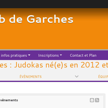
b de Garches
infos pratiques
Inscriptions
Contact et Plan
es : Judokas né(e)s en 2012 e
ÉVÈNEMENTS
ÉQUI
évènements