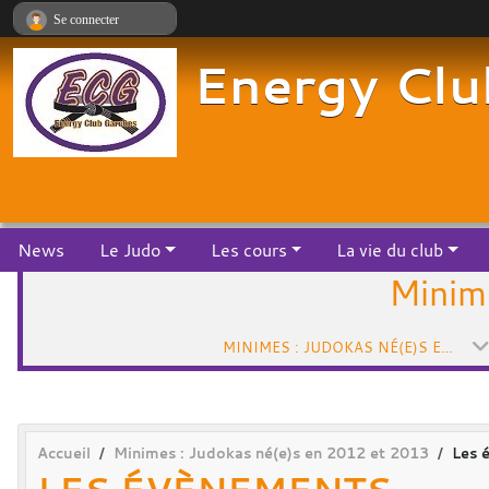
Panneau de gestion des cookies
Se connecter
Energy Clu
News
Le Judo
Les cours
La vie du club
Minim
MINIMES : JUDOKAS NÉ(E)S EN 2012 ET 2013
Accueil
Minimes : Judokas né(e)s en 2012 et 2013
Les 