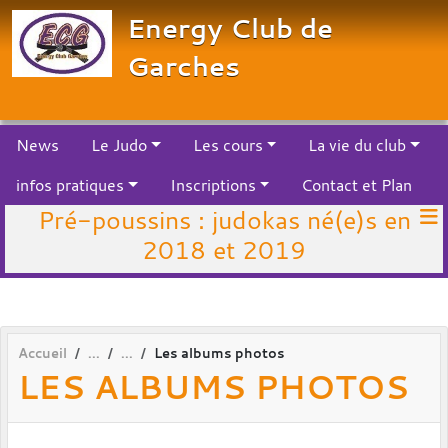
Panneau de gestion des cookies
Energy Club de
Garches
News
Le Judo
Les cours
La vie du club
infos pratiques
Inscriptions
Contact et Plan
Pré-poussins : judokas né(e)s en
2018 et 2019
Accueil
Les albums photos
LES ALBUMS PHOTOS