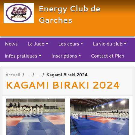
Panneau de gestion des cookies
Energy Club de
Garches
News
Le Judo
Les cours
La vie du club
infos pratiques
Inscriptions
Contact et Plan
Accueil
Kagami Biraki 2024
KAGAMI BIRAKI 2024