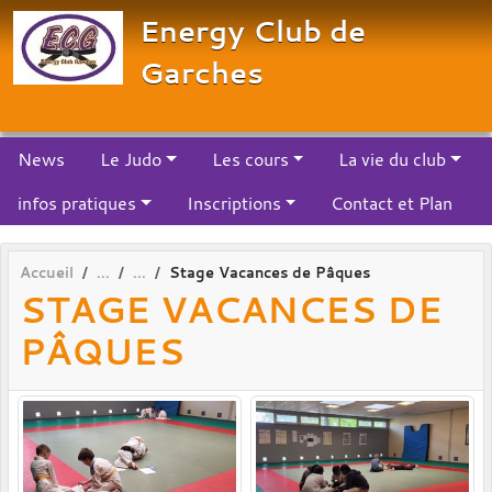
Panneau de gestion des cookies
Energy Club de
Garches
News
Le Judo
Les cours
La vie du club
infos pratiques
Inscriptions
Contact et Plan
Accueil
Stage Vacances de Pâques
STAGE VACANCES DE
PÂQUES