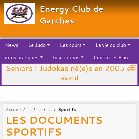
Panneau de gestion des cookies
Energy Club de
Garches
News
Le Judo
Les cours
La vie du club
infos pratiques
Inscriptions
Contact et Plan
Seniors : Judokas né(e)s en 2005 et
avant
Accueil
Sportifs
LES DOCUMENTS
SPORTIFS